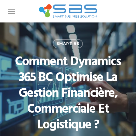
Skip
Menu
to
main
content
SMART BS
Comment Dynamics
365 BC Optimise La
Gestion Financière,
Commerciale Et
Logistique ?