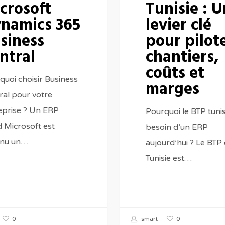
crosoft
Tunisie : U
pour
namics 365
levier clé
piloter
siness
pour pilot
chantiers,
ntral
chantiers,
coûts
coûts et
et
quoi choisir Business
marges
marges
ral pour votre
eprise ? Un ERP
Pourquoi le BTP tunis
d Microsoft est
besoin d’un ERP
nu un…
aujourd’hui ? Le BTP
Tunisie est…
0
0
smart