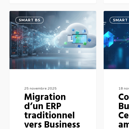
Migration
Comment
SMART BS
SMART 
d’un
Business
ERP
Central
traditionnel
améliore
vers
la
Business
gestion
Central
financière
:
?
étapes,
25 novembre 2025
18 no
Migration
C
risques
d’un ERP
Bu
et
traditionnel
Ce
bonnes
vers Business
am
pratiques