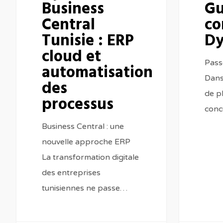
Business
Gu
des
Central
co
processus
Tunisie : ERP
Dy
cloud et
Pass
automatisation
Dans
des
de p
processus
conc
Business Central : une
nouvelle approche ERP
La transformation digitale
des entreprises
tunisiennes ne passe…