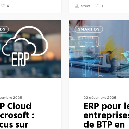
0
1
smart
ERP
BS
SMART BS
pour
les
entreprises
de
BTP
en
Tunisie
:
cembre 2025
22 décembre 2025
P Cloud
ERP pour l
Un
crosoft :
entreprise
levier
cus sur
de BTP en
clé