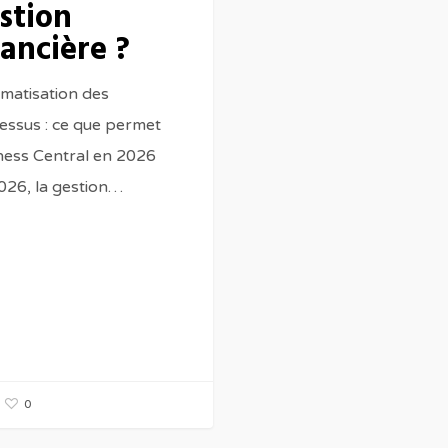
stion
nancière ?
matisation des
essus : ce que permet
ness Central en 2026
026, la gestion…
0