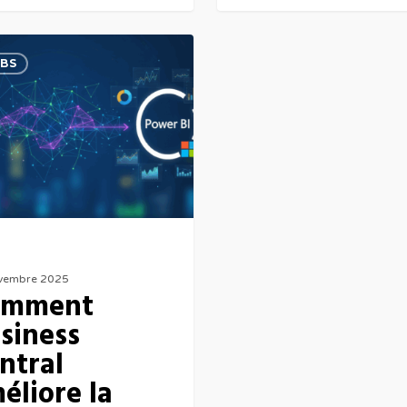
BS
vembre 2025
omment
siness
ntral
éliore la