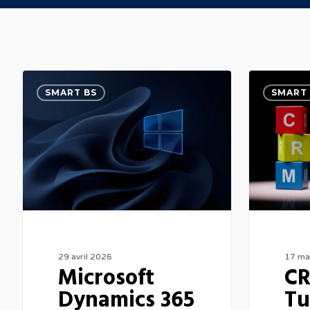
Microsoft
CRM
SMART BS
SMART 
Dynamics
en
365
Tunisie
Business
:
Central
Guide
Tunisie
complet
:
avec
ERP
Dynamics
cloud
365
29 avril 2026
17 ma
Microsoft
CR
et
Dynamics 365
Tu
automatisation