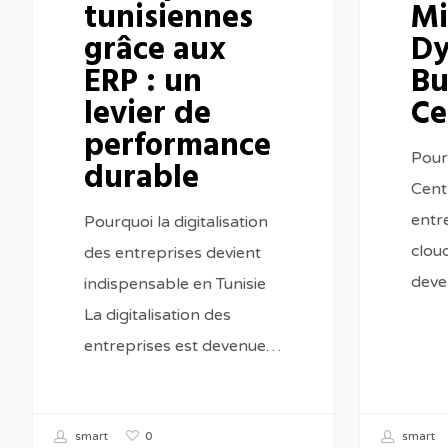
tunisiennes
Mi
durable
grâce aux
Dy
ERP : un
Bu
levier de
Ce
performance
Pour
durable
Cent
entr
Pourquoi la digitalisation
clou
des entreprises devient
deve
indispensable en Tunisie
La digitalisation des
entreprises est devenue…
0
smart
smart