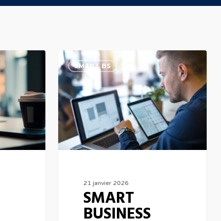
SMART
SMART BS
BUSINESS
SOLUTION
:
Meilleure
solution
sur
le
marché
21 janvier 2026
SMART
tunisien
BUSINESS