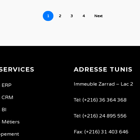
1
2
3
4
Next
SERVICES
ADRESSE TUNIS
Immeuble Zarrad – Lac 2
n ERP
n CRM
Tél: (+216) 36 364 368
 BI
Tél: (+216) 24 895 556
n Métiers
Fax: (+216) 31 403 646
ppement