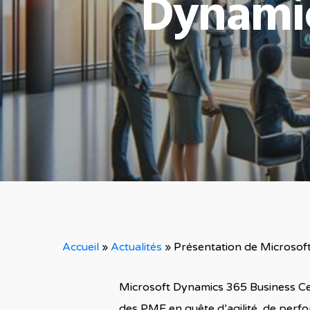
Dynamic
Accueil
»
Actualités
»
Présentation de Microsof
Microsoft Dynamics 365 Business Cen
des PME en quête d’agilité, de perfor