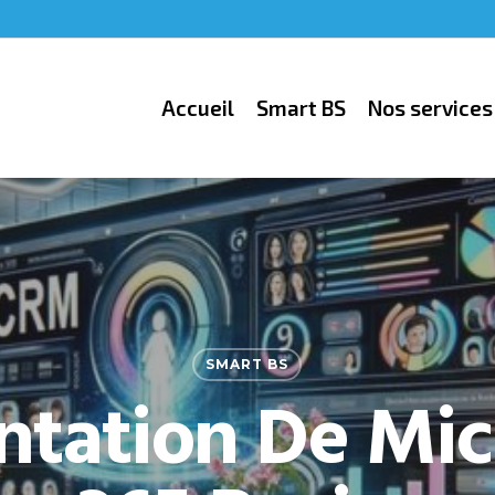
Accueil
Smart BS
Nos services
SMART BS
ntation De Mic