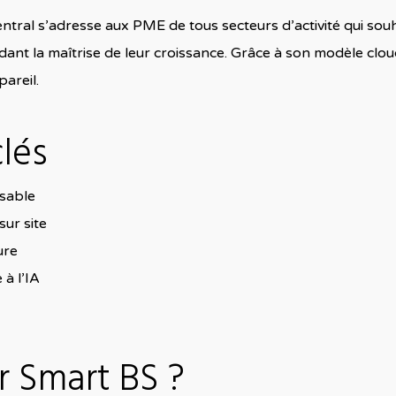
ral s’adresse aux PME de tous secteurs d’activité qui souhai
ant la maîtrise de leur croissance. Grâce à son modèle cloud
areil.
lés
isable
ur site
ure
 à l’IA
r Smart BS ?