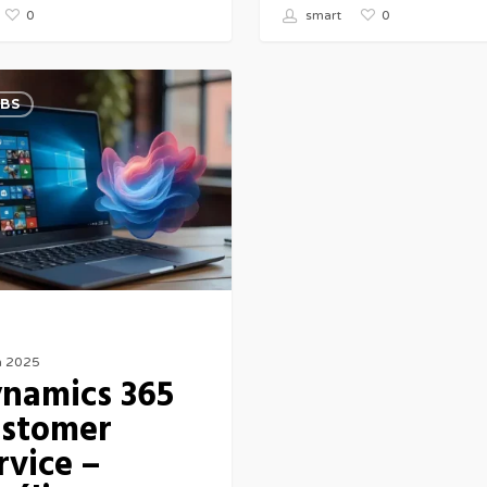
0
0
smart
BS
n 2025
namics 365
stomer
rvice –