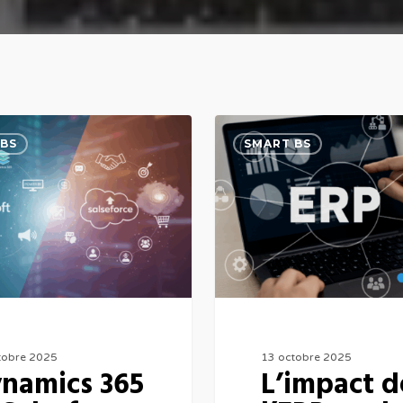
L’impact
BS
SMART BS
de
l’ERP
sur
la
compétitivité
des
entreprises
tunisiennes
tobre 2025
13 octobre 2025
namics 365
L’impact d
exportatrices