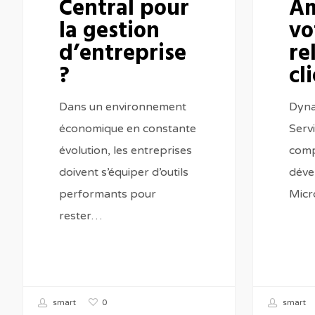
Central pour
Am
la gestion
vo
d’entreprise
re
?
cl
Dans un environnement
Dyna
économique en constante
Servi
évolution, les entreprises
comp
doivent s’équiper d’outils
déve
performants pour
Micr
rester…
0
smart
smart