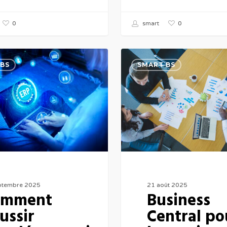
0
0
smart
Business
BS
SMART BS
Central
ation
pour
la
gestion
de
projet
ptembre 2025
21 août 2025
omment
Business
ussir
Central po