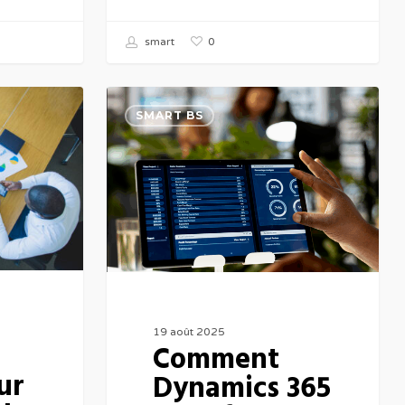
0
smart
Comment
SMART BS
Dynamics
365
transforme
la
gestion
commerciale
des
entreprises
19 août 2025
Comment
ur
Dynamics 365