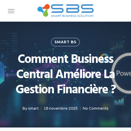
Skip
Menu
to
main
content
SMART BS
Comment Business
Central Améliore La
Gestion Financière ?
By
smart
18 novembre 2025
No Comments